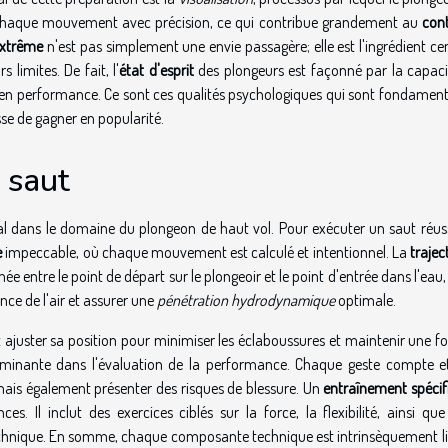
 chaque mouvement avec précision, ce qui contribue grandement au
cont
extrême
n'est pas simplement une envie passagère; elle est l'ingrédient ce
 limites. De fait, l'
état d'esprit
des plongeurs est façonné par la capaci
e en performance. Ce sont ces qualités psychologiques qui sont fondament
esse de gagner en popularité.
 saut
l dans le domaine du plongeon de haut vol. Pour exécuter un saut réussi
e
impeccable, où chaque mouvement est calculé et intentionnel. La
trajec
e entre le point de départ sur le plongeoir et le point d'entrée dans l'eau,
nce de l'air et assurer une
pénétration hydrodynamique
optimale.
it ajuster sa position pour minimiser les éclaboussures et maintenir une 
terminante dans l'évaluation de la performance. Chaque geste compte et
mais également présenter des risques de blessure. Un
entraînement spécif
. Il inclut des exercices ciblés sur la force, la flexibilité, ainsi que
echnique. En somme, chaque composante technique est intrinsèquement li