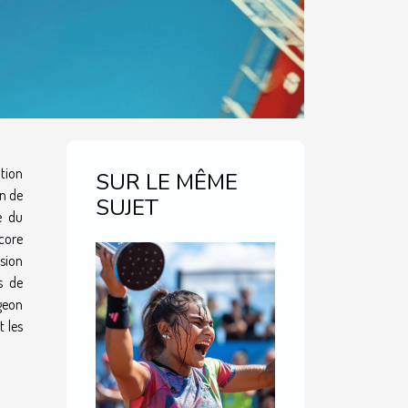
ation
SUR LE MÊME
on de
SUJET
e du
core
sion
s de
ngeon
t les