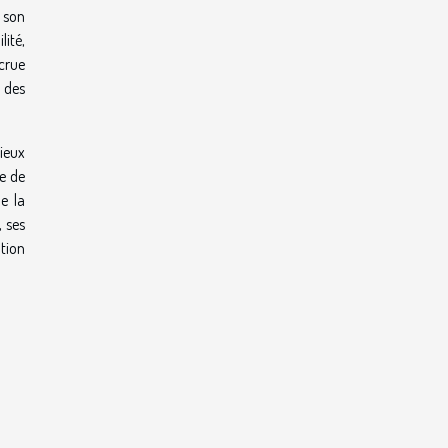
 son
lité,
ccrue
 des
ieux
se de
e la
, ses
tion