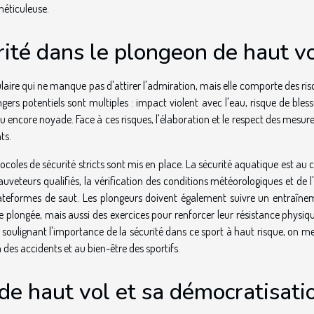
méticuleuse.
rité dans le plongeon de haut v
laire qui ne manque pas d'attirer l'admiration, mais elle comporte des ri
ers potentiels sont multiples : impact violent avec l'eau, risque de bles
encore noyade. Face à ces risques, l'élaboration et le respect des mesur
ts.
tocoles de sécurité stricts sont mis en place. La sécurité aquatique est au
eteurs qualifiés, la vérification des conditions météorologiques et de l
lateformes de saut. Les plongeurs doivent également suivre un entraîne
e plongée, mais aussi des exercices pour renforcer leur résistance physiq
En soulignant l'importance de la sécurité dans ce sport à haut risque, on m
des accidents et au bien-être des sportifs.
de haut vol et sa démocratisati