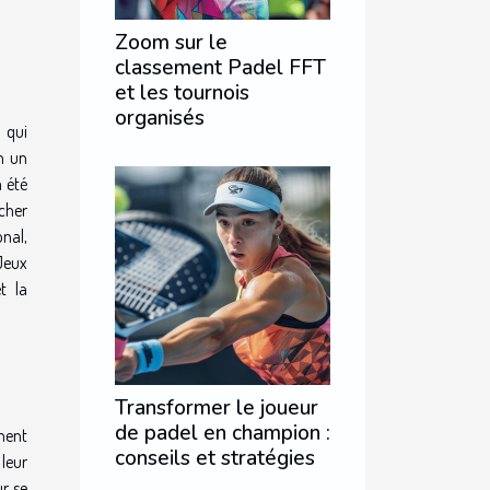
Zoom sur le
classement Padel FFT
et les tournois
organisés
 qui
n un
 été
ucher
nal,
Jeux
t la
Transformer le joueur
de padel en champion :
ment
conseils et stratégies
 leur
ur se