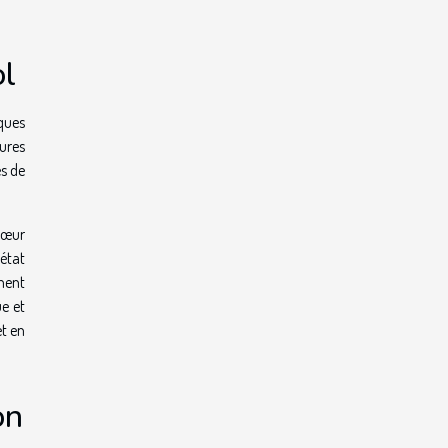
ol
sques
sures
es de
 cœur
'état
ment
ue et
et en
on