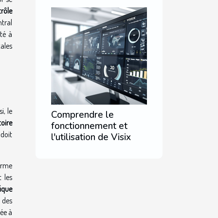
rôle
ntral
té à
ales
, le
Comprendre le
toire
fonctionnement et
 doit
l'utilisation de Visix
forme
 les
ique
 des
ée à