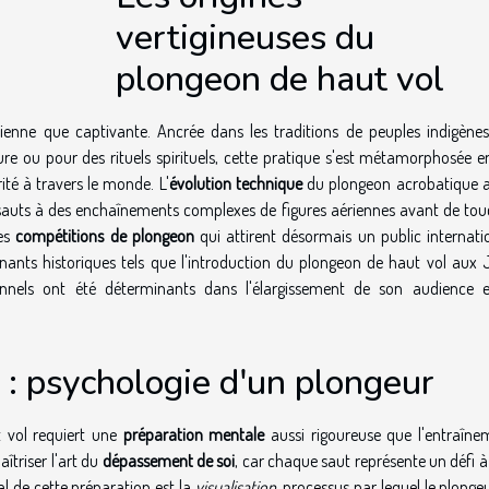
vertigineuses du
plongeon de haut vol
ienne que captivante. Ancrée dans les traditions de peuples indigènes
ure ou pour des rituels spirituels, cette pratique s'est métamorphosée e
té à travers le monde. L'
évolution technique
du plongeon acrobatique a
les sauts à des enchaînements complexes de figures aériennes avant de to
des
compétitions de plongeon
qui attirent désormais un public internatio
rnants historiques tels que l'introduction du plongeon de haut vol aux 
ionnels ont été déterminants dans l'élargissement de son audience e
 : psychologie d'un plongeur
 vol requiert une
préparation mentale
aussi rigoureuse que l'entraîne
îtriser l'art du
dépassement de soi
, car chaque saut représente un défi à
l de cette préparation est la
visualisation
, processus par lequel le plonge