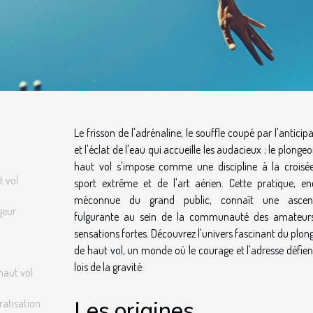
Le frisson de l'adrénaline, le souffle coupé par l'anticip
et l'éclat de l'eau qui accueille les audacieux ; le plonge
haut vol s'impose comme une discipline à la croisé
t vol
sport extrême et de l'art aérien. Cette pratique, en
méconnue du grand public, connaît une ascen
geur
fulgurante au sein de la communauté des amateur
sensations fortes. Découvrez l'univers fascinant du plo
de haut vol, un monde où le courage et l'adresse défien
lois de la gravité.
 haut vol
Les origines
ratisation