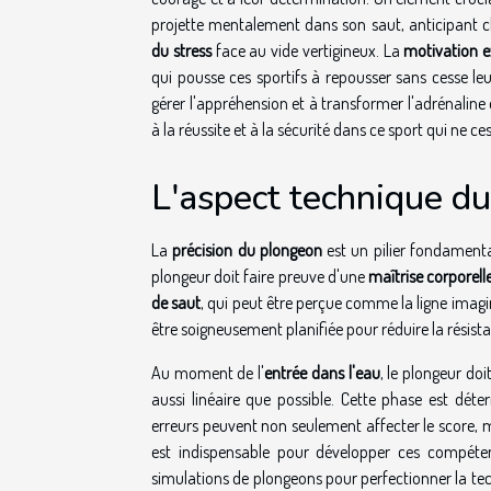
projette mentalement dans son saut, anticipant
du stress
face au vide vertigineux. La
motivation 
qui pousse ces sportifs à repousser sans cesse leurs
gérer l'appréhension et à transformer l'adrénalin
à la réussite et à la sécurité dans ce sport qui ne c
L'aspect technique du
La
précision du plongeon
est un pilier fondamenta
plongeur doit faire preuve d'une
maîtrise corporell
de saut
, qui peut être perçue comme la ligne imaginé
être soigneusement planifiée pour réduire la résista
Au moment de l'
entrée dans l'eau
, le plongeur do
aussi linéaire que possible. Cette phase est dé
erreurs peuvent non seulement affecter le score, 
est indispensable pour développer ces compétences
simulations de plongeons pour perfectionner la t